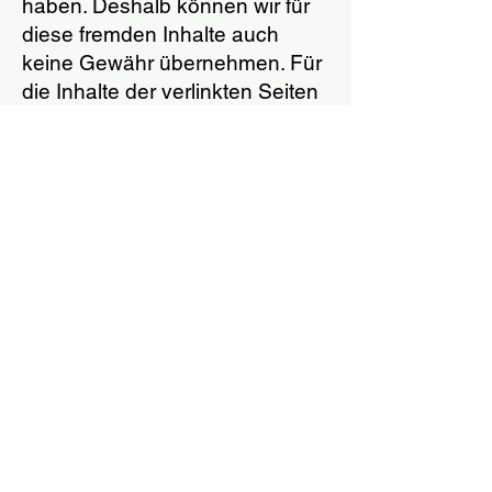
haben. Deshalb können wir für
diese fremden Inhalte auch
keine Gewähr übernehmen. Für
die Inhalte der verlinkten Seiten
ist stets der jeweilige Anbieter
oder Betreiber der Seiten
verantwortlich. Die verlinkten
Seiten wurden zum Zeitpunkt
der Verlinkung auf mögliche
Rechtsverstöße überprüft.
Rechtswidrige Inhalte waren
zum Zeitpunkt der Verlinkung
nicht erkennbar.
Eine permanente inhaltliche
Kontrolle der verlinkten Seiten ist
jedoch ohne konkrete
Anhaltspunkte einer
Rechtsverletzung nicht